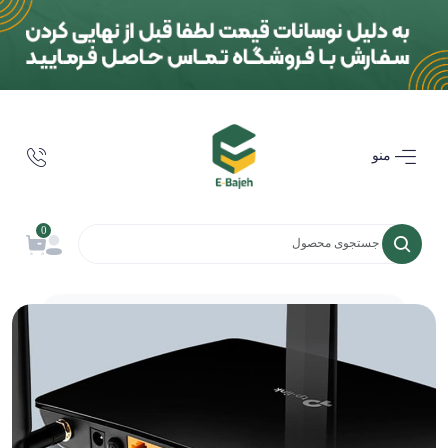
منو
0