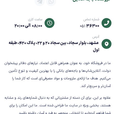
مزایای عملکردی:
محافظت مناسب از کالا در حمل‌ونقل
کاهش ریسک آسیب‌دیدگی
شماره تماس
ساعت کاری
36300
08:00 الی 20:00
051
پذیرش آسان در دفاتر پست
سازگار با قوانین بسته‌بندی پستی
آدرس
برای امنیت بیشتر، استفاده همزمان از
نایلون حبابدار و
مشهد، بلوار سجاد، بین سجاد 20 و 22، پلاک 420، طبقه
چسب کارتن پهن
توصیه می‌شود.
اول
مشخصات فنی کلیدی
ما در فروشگاه خود، به عنوان همراهی قابل اعتماد، نیازهای دفاتر پیشخوان
نوع محصول: کارتن پستی
دولت، آنلاین‌شاپ‌ها و باجه‌های بانکی را با بهترین کیفیت و تنوع تأمین
سایز: 9
می‌کنیم. هدف ما ارائه‌ی ملزومات و مواد مصرفی‌ای است که کار شما را
تعداد در بسته: 10 عدد
آسان‌تر و سریع‌تر کند.
جنس: مقوای چندلایه مقاوم
رنگ: قهوه‌ای
علاوه بر این، برای آن دسته از مشتریانی که به دنبال شماره‌های رند و مشابه
وضعیت کالا: نو
هستند، بخشی ویژه در سایت ما طراحی شده است. ما این امکان را برای
کاربرد: ارسال مرسولات حجیم
شما فراهم کرده‌ایم تا انتخابی منحصر به فرد و آسان داشته باشید.