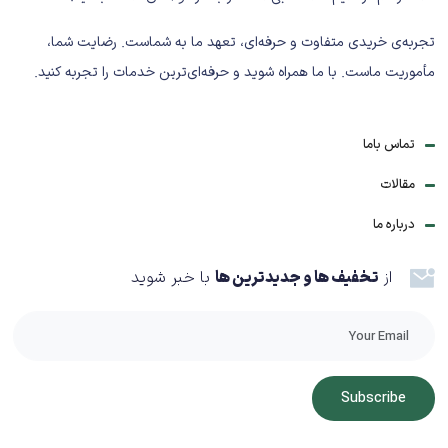
ابعاد دقیق ممکن است بسته به سری تولید، اختلاف جزئی
تجربه‌ی خریدی متفاوت و حرفه‌ای، تعهد ما به شماست. رضایت شما،
داشته باشد.
مأموریت ماست. با ما همراه شوید و حرفه‌ای‌ترین خدمات را تجربه کنید.
مزایای کارتن پستی سایز 9
(10عددی)
تماس باما
✔ مناسب مرسولات بزرگ و سنگین
مقالات
✔ مقاومت بالا در حمل‌ونقل
✔ استاندارد و قابل قبول شرکت پست
درباره ما
✔ بسته‌بندی اقتصادی 10 عددی
✔ مناسب مصرف فروشگاهی و سازمانی
از
تخفیف ها و جدیدترین ها
با خبر شوید
تفاوت با کارتن‌های متفرقه
کیفیت مقوای بالاتر
تحمل وزن بیشتر
Subscribe
طراحی استاندارد پستی
ریسک کمتر پارگی و له‌شدگی