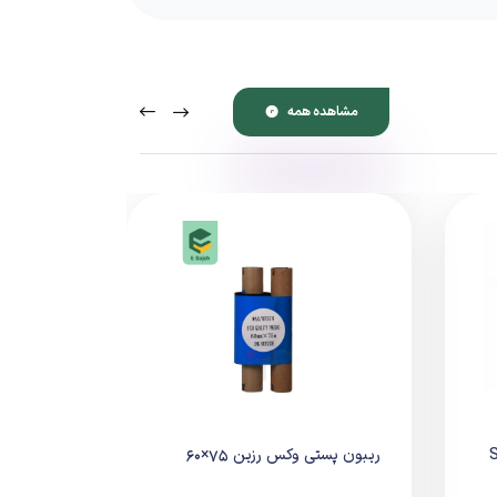
مشاهده همه
S
ریبون پستی وکس رزین 75×60