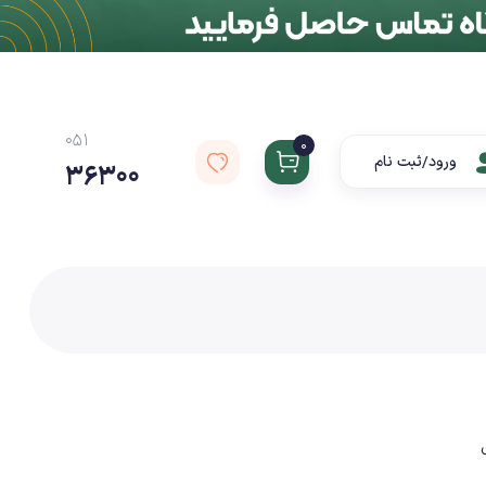
051
0
ورود/ثبت نام
36300