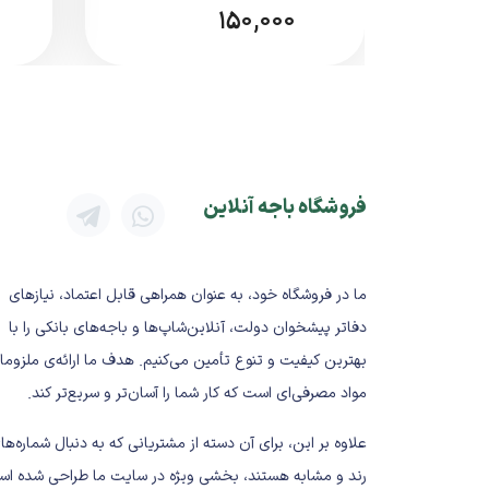
جلوگیری از له‌شدگی در حمل‌ونقل
150,000
امکان استفاده همراه با ضربه‌گیر (نایلون حب
مناسب پلمب با چسب یا سوزن کارتن
سایز کوچک و استاندارد باعث
مدیریت ب
مشخصات فنی کلی
نوع محصول: کارتن پستی
فروشگاه باجه آنلاین
سایز: 1/5
تعداد در بسته: 60 عدد
جنس: مقوای چندلایه
ما در فروشگاه خود، به عنوان همراهی قابل اعتماد، نیازهای
رنگ: قهوه‌ای
دفاتر پیشخوان دولت، آنلاین‌شاپ‌ها و باجه‌های بانکی را با
کاربرد: ارسال مرسولات پستی سبک
بهترین کیفیت و تنوع تأمین می‌کنیم. هدف ما ارائه‌ی ملزوما
وضعیت کالا: نو
مواد مصرفی‌ای است که کار شما را آسان‌تر و سریع‌تر کند.
ابعاد دقیق ممکن است بسته به تولی
علاوه بر این، برای آن دسته از مشتریانی که به دنبال شماره‌ها
مزایای کارتن پستی سایز 1/5 (
رند و مشابه هستند، بخشی ویژه در سایت ما طراحی شده اس