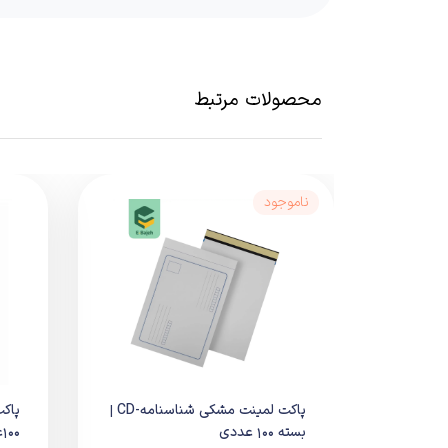
مقوای مقاوم و خوش‌فرم
برش دقیق و مونتاژ آسان
استحکام مناسب در برابر فشار
وزن سبک برای کاهش هزینه پست
محصولات مرتبط
طراحی استاندارد مورد تأیید پست
کاربرد و موارد استف
کارتن پستی سایز 1/5 مناسب ارسال انواع کالاهای کوچک است:
ناموجود
ارسال لوازم جانبی موبایل
قطعات الکترونیکی کوچک
اقلام آرایشی و بهداشتی
لوازم اداری سبک
سفارش‌های فروشگاه‌های اینترنتی
عملکرد و ایمنی بست
عملکرد این کارتن در ارسال:
پاکت لمینت مشکی شناسنامه-CD |
بسته 100 عددی
100عددی
محافظت مناسب از محتویات