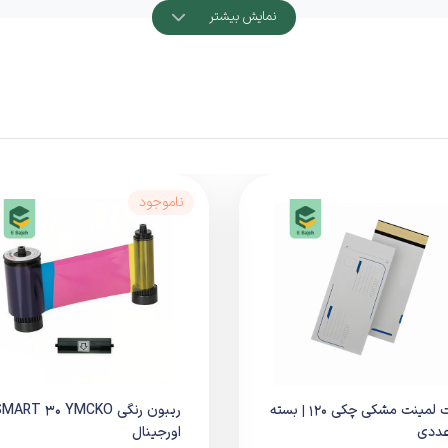
نمایش بیشتر
اده
ناموجود
ه‌بندی
پاکت لمینت مشکی چکی 120 | بسته
ریبون رنگی MART 30 YMCKO
اورجینال