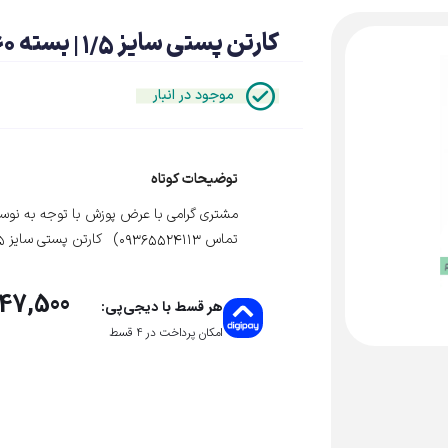
کارتن پستی سایز 1/5 | بسته 60 عددی
موجود در انبار
توضیحات کوتاه
مشتری گرامی با عرض پوزش با توجه به نوسان
تماس 09365524113) کارتن پستی سایز 1/5 ابعاد 19 در 10 با ارتفاع 9 سه لایه بسته 20 عددی
47,500
هر قسط با دیجی‌پی:
امکان پرداخت در 4 قسط