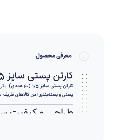
معرفی محصول
کارتن پستی سایز 1/5 (60 عددی) | Postal Carton Size 1/5 – Pack of 60
کارتن پستی سایز 1/5 (60 عددی)
یکی ا
پستی و بسته‌بندی امن کالاهای ظریف
طر
طراحی و کیفیت س
این کارتن از مقوای چندلایه مقاوم تول
ویژگی‌های طراحی: