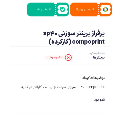
ارتباط در روبیکا
ارتباط در بله
پرفراژ پرینتر سوزنی sp40
compoprint (کارکرده)
دسته‌بندی
ناموجود
پرینترها
توضیحات کوتاه
sp40 compoprint سوزنی سرعت چاپ: ۶۰۰ کاراکتر در ثانیه
ناموجود