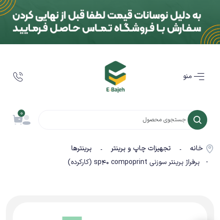
منو
0
خانه
تجهیزات چاپ و پرینتر
پرینترها
-
-
- پرفراژ پرینتر سوزنی sp40 compoprint (کارکرده)