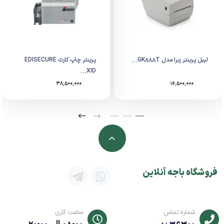
لیبل پرینتر زبرا مدل GK888T...
پرینتر چاپ کارت EDISECURE
XID...
38,500,000
16,500,000
فروشگاه باجه آنلاین
شماره تماس
ساعت کاری