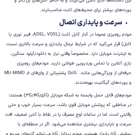
این دستگاه‌ها جای ثابتی می‌گیرند و به‌ خاطر آنتن‌های بزرگ‌تر و
پورت‌های بیشتر برای محیط‌های ثابت مناسب‌ترند.
سرعت و پایداری اتصال
مودم رومیزی عموما در کنار کابل ثابت (ADSL، VDSL، فیبر نوری یا
کابل) قرار می‌گیرد که در شرایط نرمال پایداری و سرعت بالاتری نسبت
به اینترنت موبایل دارد. مخصوصاً وقتی نیاز به دانلود/آپلود سنگین،
بازی آنلاین یا تماس ویدیویی طولانی دارید. مودم‌های رومیزی
حرفه‌ای از ویژگی‌هایی مانند ،QoS پشتیبانی از وای‌فای 6، MU-MIMO
و پورت‌های گیگابیت بهره‌مندند.
مودم‌های قابل حمل وابسته به شبکه موبایل (3G/4G/5G) هستند؛
در مناطقی که پوشش موبایل قوی باشد، سرعت بسیار خوب و حتی
رقابتی است، اما در ساعات اوج مصرف یا در نقاط با آنتن ضعیف، افت
سرعت و ناپایداری بیشتری مشاهده می‌شود. اگر در منطقه‌ای با
پوشش 5G پایدار هستید، مودم پرتابل 5G می‌تواند گزینه‌ای سریع و