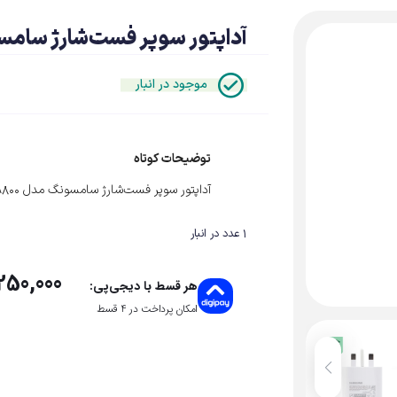
آداپتور سوپر فست‌شارژ سامسونگ مدل 
موجود در انبار
توضیحات کوتاه
آداپتور سوپر فست‌شارژ سامسونگ مدل 25W EP-TA800
1 عدد در انبار
250,000
هر قسط با دیجی‌پی:
امکان پرداخت در 4 قسط