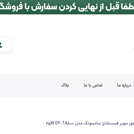
درباره ما
تماس با ما
بلاگ
سوپر فست‌شارژ سامسونگ مدل 25W EP‑TA800