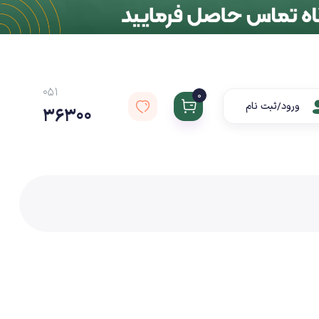
051
0
ورود/ثبت نام
36300