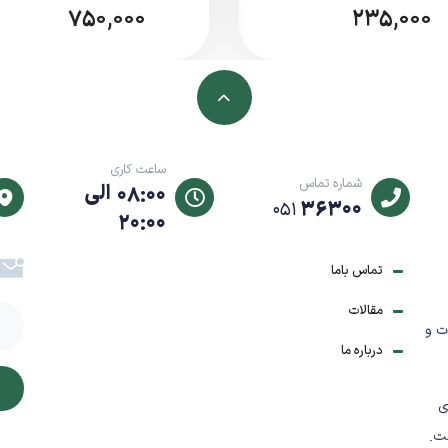
750,000
235,000
تهیه می‌شود)
دی
ساعت کاری
شماره تماس
08:00 الی
36300
051
20:00
تماس باما
وسان، افزایش دما و اتصال کوتاه
مقالات
ت و
درباره ما
ی
ت.