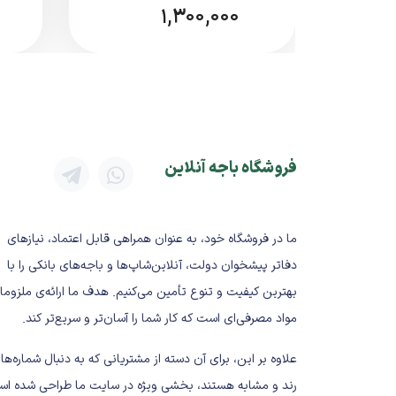
سایر گوشی‌ها و گجت‌های USB‑C
1,300,000
کابل همراه ندارد
(به‌صورت جداگانه 
مشخصات فنی کلی
برند: Samsung
مدل: EP‑TA800
نوع محصول: آداپتور شارژ دیواری
فروشگاه باجه آنلاین
توان خروجی: حداکثر 25 وات
فناوری شارژ: Super Fast Charging (PD / PPS)
نوع درگاه خروجی: USB‑C
ما در فروشگاه خود، به عنوان همراهی قابل اعتماد، نیازهای
سیستم محافظتی: محافظت در برابر ن
دفاتر پیشخوان دولت، آنلاین‌شاپ‌ها و باجه‌های بانکی را با
مزایای آداپتور 25 وات سامسونگ
بهترین کیفیت و تنوع تأمین می‌کنیم. هدف ما ارائه‌ی ملزوما
مواد مصرفی‌ای است که کار شما را آسان‌تر و سریع‌تر کند.
✔ پشتیبانی از سوپر فست‌شارژ واقعی
✔ کیفیت ساخت بالا و اورجینال
علاوه بر این، برای آن دسته از مشتریانی که به دنبال شماره‌ها
✔ شارژ ایمن و پایدار
رند و مشابه هستند، بخشی ویژه در سایت ما طراحی شده اس