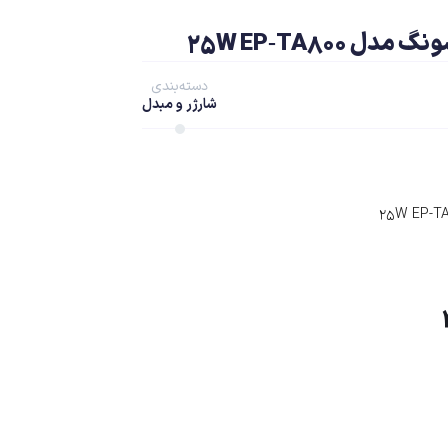
25W EP‑TA800
دسته‌بندی
شارژر و مبدل