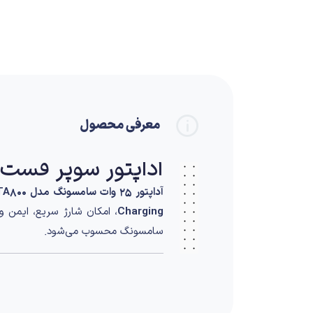
معرفی محصول
آداپتور سوپر فست‌شارژ 
آداپتور 25 وات سامسونگ مدل EP‑TA800
Charging
، امکان شارژ سریع، ایمن و پ
سامسونگ محسوب می‌شود.
طراحی و کاربرد
این آداپتور با
طراحی ساده، جمع‌وجور 