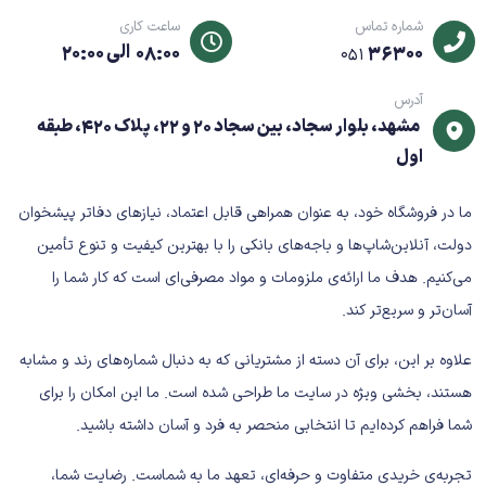
گوشی‌های سامسونگ دارای Fast Charge
شماره تماس
ساعت کاری
دستگاه‌های مجهز به درگاه USB
36300
08:00 الی 20:00
051
انواع کابل USB به Type‑C یا USB به Micro‑USB (بسته به مدل
آدرس
گوشی)
مشهد، بلوار سجاد، بین سجاد 20 و 22، پلاک 420، طبقه
کابل همراه ندارد
(به‌صورت جداگانه تهیه می‌شود)
اول
مشخصات فنی کلیدی
ما در فروشگاه خود، به عنوان همراهی قابل اعتماد، نیازهای دفاتر پیشخوان
برند: Samsung
دولت، آنلاین‌شاپ‌ها و باجه‌های بانکی را با بهترین کیفیت و تنوع تأمین
نوع محصول: آداپتور شارژ دیواری
می‌کنیم. هدف ما ارائه‌ی ملزومات و مواد مصرفی‌ای است که کار شما را
توان خروجی: حداکثر 15 وات
آسان‌تر و سریع‌تر کند.
فناوری شارژ: Fast Charging
نوع درگاه خروجی: USB
علاوه بر این، برای آن دسته از مشتریانی که به دنبال شماره‌های رند و مشابه
رنگ: سفید
هستند، بخشی ویژه در سایت ما طراحی شده است. ما این امکان را برای
سیستم محافظتی: محافظت در برابر نوسان برق، افزایش
شما فراهم کرده‌ایم تا انتخابی منحصر به فرد و آسان داشته باشید.
دما و اتصال کوتاه
تجربه‌ی خریدی متفاوت و حرفه‌ای، تعهد ما به شماست. رضایت شما،