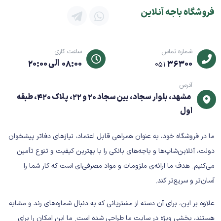
بدون ایجاد پرز، خط و خش یا آسیب به قطعات حساس
فروشگاه باجه آنلاین
سازگاری
سازگار با انواع پرینتر چاپ کارت PVC از جمله:
شماره تماس
ساعت کاری
36300
08:00 الی 20:00
051
Evolis
Zebra
آدرس
Fargo
مشهد، بلوار سجاد، بین سجاد 20 و 22، پلاک 420، طبقه
Datacard
اول
Magicard
T CARD (تی‌کارت)
ما در فروشگاه خود، به عنوان همراهی قابل اعتماد، نیازهای دفاتر پیشخوان
و سایر برندهای پرینتر کارت
دولت، آنلاین‌شاپ‌ها و باجه‌های بانکی را با بهترین کیفیت و تنوع تأمین
مشخصات فنی کلیدی
می‌کنیم. هدف ما ارائه‌ی ملزومات و مواد مصرفی‌ای است که کار شما را
آسان‌تر و سریع‌تر کند.
نوع محصول: دستمال مرطوب تمیزکننده
کاربرد: تمیزکاری هد چاپ و قطعات داخلی پرینتر کارت
علاوه بر این، برای آن دسته از مشتریانی که به دنبال شماره‌های رند و مشابه
جنس: بدون پرز (Lint‑Free)
هستند، بخشی ویژه در سایت ما طراحی شده است. ما این امکان را برای