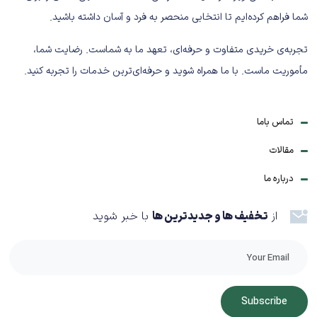
نوع محلول: استاندارد و ایمن برای تجهیزات الکترونیکی
شما فراهم کرده‌ایم تا انتخابی منحصر به فرد و آسان داشته باشید.
نوع مصرف: دوره‌ای / نگهداری پیشگیرانه
تجربه‌ی خریدی متفاوت و حرفه‌ای، تعهد ما به شماست. رضایت شما،
مزایای دستمال تمیزکننده
مأموریت ماست. با ما همراه شوید و حرفه‌ای‌ترین خدمات را تجربه کنید.
پرینتر کارت
✔ افزایش کیفیت چاپ کارت PVC
تماس باما
✔ جلوگیری از ایجاد خطوط و لکه روی کارت
✔ افزایش عمر هد چاپ
مقالات
✔ استفاده آسان و سریع
درباره ما
✔ مناسب برای سرویس دوره‌ای دستگاه
از
تخفیف ها و جدیدترین ها
با خبر شوید
جمع‌بندی نهایی
اگر با
پرینتر چاپ کارت PVC
کار می‌کنی، استفاده از
دستمال
مرطوب تمیزکننده پرینتر کارت
یک ضرورت است، نه انتخاب. این
محصول با حفظ کیفیت چاپ و جلوگیری از خرابی زودهنگام
Subscribe
دستگاه، هزینه‌های تعمیر و تعویض قطعات را به‌طور چشمگیری