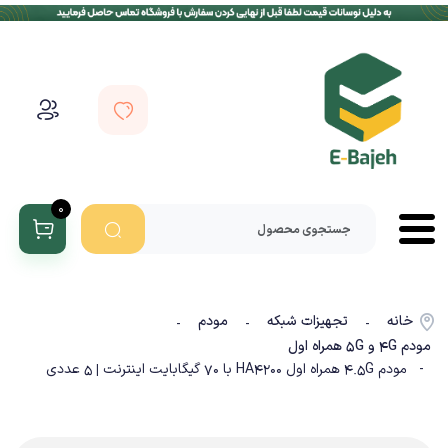
0
خانه
تجهیزات شبکه
مودم
-
-
-
مودم 4G و 5G همراه اول
- مودم 4.5G همراه اول HA4200 با 70 گیگابایت اینترنت | 5 عددی