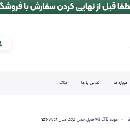
درباره ما
تماس با ما
بلاگ
ی
- مودم 4G LTE قابل حمل نزتک مدل nzt-77ct