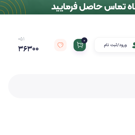
051
0
ورود/ثبت نام
36300