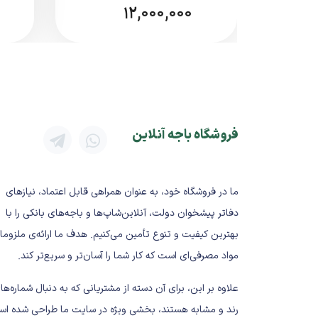
12,000,000
باتری داخلی: دارد
مناسب برای: سفر، دانشجویان، کاربر
مزایای مودم نزتک NZT‑77CT
✔ سبک و قابل حمل
✔ راه‌اندازی سریع و آسان
فروشگاه باجه آنلاین
✔ بدون نیاز به خط تلفن
✔ مناسب استفاده روزمره و سیار
✔ گزینه اقتصادی در بین مودم‌های جیبی 
ما در فروشگاه خود، به عنوان همراهی قابل اعتماد، نیازهای
جمع‌بندی نهایی
دفاتر پیشخوان دولت، آنلاین‌شاپ‌ها و باجه‌های بانکی را با
بهترین کیفیت و تنوع تأمین می‌کنیم. هدف ما ارائه‌ی ملزوما
اگر به‌دنبال
خرید مودم جیبی 4G مقرون‌به‌صرفه
مواد مصرفی‌ای است که کار شما را آسان‌تر و سریع‌تر کند.
روزمره، سفر و استفاده سیار است.
علاوه بر این، برای آن دسته از مشتریانی که به دنبال شماره‌ها
رند و مشابه هستند، بخشی ویژه در سایت ما طراحی شده اس