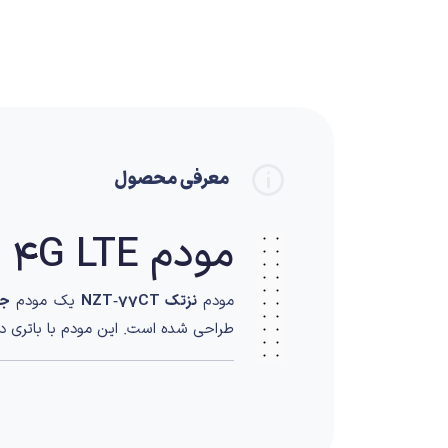
معرفی محصول
مودم 4G LTE قابل حمل
مودم
نزتک NZT‑77CT
یک مودم
جیب
طراحی شده است. این مودم با باتری داخل
طراحی و قابلیت ح
طراحی جمع‌وجور و وزن کم مودم
7CT