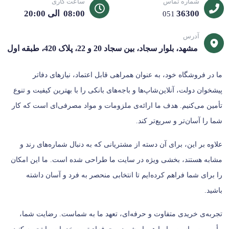
شماره تماس
ساعت کاری
iPhone 6 / 6s / 6 Plus
36300
08:00 الی 20:00
051
iPhone 8 / X / XR / XS
آدرس
iPhone SE (نسل 1 و 2)
مشهد، بلوار سجاد، بین سجاد 20 و 22، پلاک 420، طبقه اول
iPadهای دارای پورت Lightning
آداپتورهای USB اپل و سایر برندها
ما در فروشگاه خود، به عنوان همراهی قابل اعتماد، نیازهای دفاتر
مشخصات فنی کلیدی
پیشخوان دولت، آنلاین‌شاپ‌ها و باجه‌های بانکی را با بهترین کیفیت و تنوع
تأمین می‌کنیم. هدف ما ارائه‌ی ملزومات و مواد مصرفی‌ای است که کار
✅ نوع کابل: USB به Lightning
شما را آسان‌تر و سریع‌تر کند.
✅ مناسب برای: آیفون‌های دارای پورت Lightning
✅ قابلیت شارژ: ✅
علاوه بر این، برای آن دسته از مشتریانی که به دنبال شماره‌های رند و
✅ قابلیت انتقال دیتا: ✅
مشابه هستند، بخشی ویژه در سایت ما طراحی شده است. ما این امکان
✅ نوع کانکتور: USB / Lightning
را برای شما فراهم کرده‌ایم تا انتخابی منحصر به فرد و آسان داشته
✅ کیفیت ساخت: استاندارد و مقاوم
باشید.
✅ کاربرد: شارژ و انتقال اطلاعات
تجربه‌ی خریدی متفاوت و حرفه‌ای، تعهد ما به شماست. رضایت شما،
مزایای کابل شارژ آیفون 7