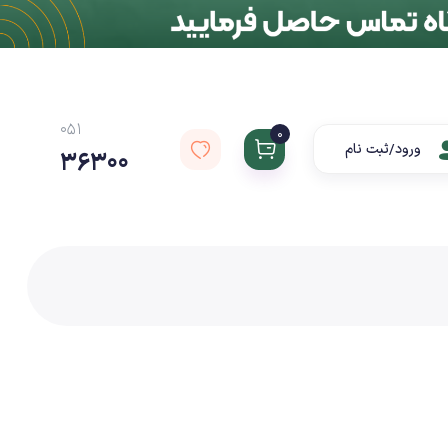
051
0
ورود/ثبت نام
36300