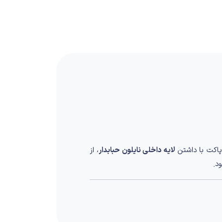
اکت با داشتن
لایه داخلی نایلون حبابدار
، از
د.
بی ایده‌آل از استحکام و محافظت ایجاد