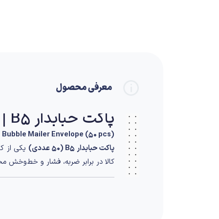
معرفی محصول
پاکت حبابدار B5 | بسته ۵۰ عددی
 Bubble Mailer Envelope (50 pcs)
پاکت حبابدار B5 (۵۰ عددی)
یکی از کار
کالا در برابر ضربه، فشار و خط‌وخش 
ساختار و طراحی
این پاکت از
کاغذ کرافت مقاوم در لایه