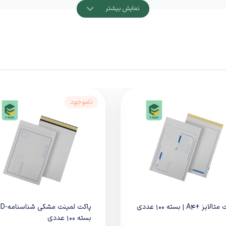
نمایش بیشتر
بسته‌بندی اضافه
ناموجود
لایز +A4 | بسته 100 عددی
بسته 100 عددی