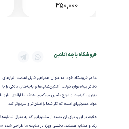
موارد مصرف
350,000
مناسب برای ارسال:
لوازم الکترونیکی کوچک
قطعات یدکی و صنعتی
اسناد و مدارک مهم
لوازم جانبی موبایل و کامپیوتر
کالاهای ظریف و شکستنی سبک
فروشگاه باجه آنلاین
مشخصات فنی کلی
نوع محصول:
پاکت پستی حبابدار
ما در فروشگاه خود، به عنوان همراهی قابل اعتماد، نیازهای
سایز:
B5
دفاتر پیشخوان دولت، آنلاین‌شاپ‌ها و باجه‌های بانکی را با
جنس لایه بیرونی:
کاغذ کرافت
بهترین کیفیت و تنوع تأمین می‌کنیم. هدف ما ارائه‌ی ملزوما
لایه داخلی:
نایلون حبابدار ضربه‌گیر
مواد مصرفی‌ای است که کار شما را آسان‌تر و سریع‌تر کند.
نوع درب:
چسب‌دار
رنگ:
قهوه‌ای (کرافت)
علاوه بر این، برای آن دسته از مشتریانی که به دنبال شماره‌ها
تعداد در بسته:
۵۰ عدد
رند و مشابه هستند، بخشی ویژه در سایت ما طراحی شده اس