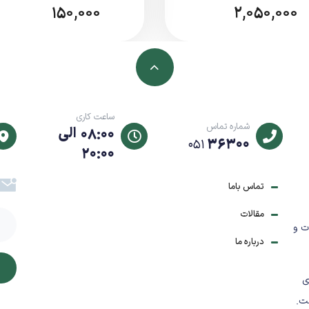
150,000
2,050,000
ساعت کاری
شماره تماس
08:00 الی
36300
051
دی
20:00
تماس باما
مقالات
ت و
درباره ما
ی
ت.