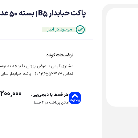
پاکت حبابدار B5 | بسته ۵۰ عددی
موجود در انبار
توضیحات کوتاه
مشتری گرامی با عرض پوزش با توجه به نوسان
تماس 09365524113) پاکت حبابدار سایز B5 رنگ سفید بسته 50 عددی
200,000
هر قسط با دیجی‌پی:
امکان پرداخت در 4 قسط