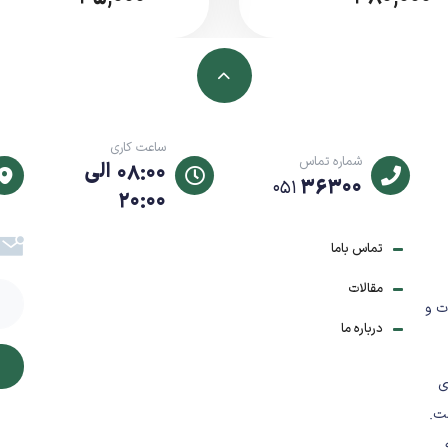
دی
ساعت کاری
شماره تماس
08:00 الی
36300
051
20:00
تماس باما
ر اساس استاندارد ISO)
مقالات
ه به موجودی بازار)
ت و
درباره ما
ی
ت.