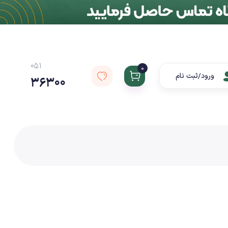
051
0
ورود/ثبت نام
36300