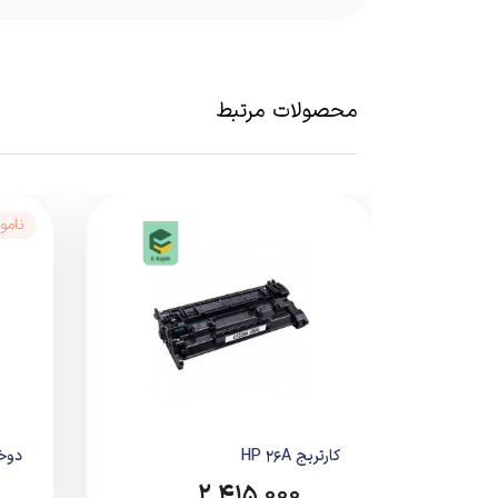
بدنه مقاوم و مونتاژ دقیق
نصب سریع و بدون دردسر
جلوگیری از نشت تونر و آلودگی داخلی
سازگار کامل با پرینترهای لیزری Canon
محصولات مرتبط
کاربرد و موارد استف
این کارتریج برای چاپ اسناد متنی سیاه
مناسب برای:
نامو
دفاتر اداری و شرکت‌ها
سازمان‌ها و مراکز آموزشی
چاپ فاکتور، گزارش و قرارداد
کاربران خانگی با مصرف منظم
عملکرد و کیفیت چ
کارتریج CANON 737 چاپی
مشکی عمیق
کارتریج HP 26A
دوخت -b9
ویژگی‌های عملکردی:
2,415,000
متون شارپ و شفاف