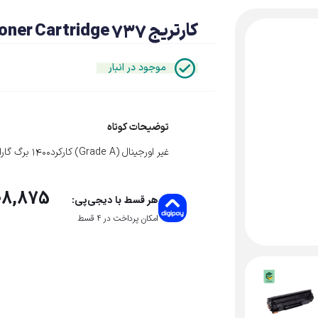
کارتریج CANON 737 | Canon Laser Toner Cartridge 737
موجود در انبار
توضیحات کوتاه
غیر اورجینال (Grade A) کارکرد1400 برگ گارانتی تعویض
08,875
هر قسط با دیجی‌پی:
امکان پرداخت در 4 قسط