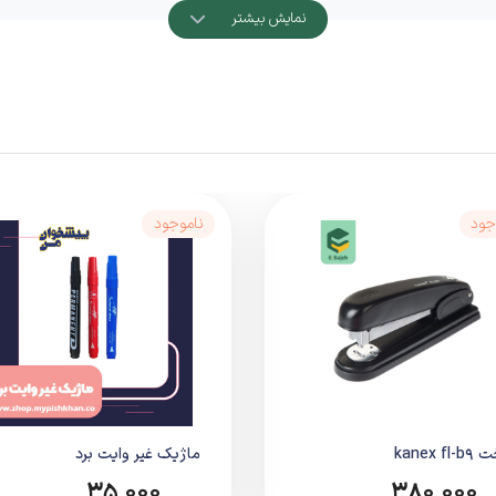
نمایش بیشتر
اده
‌وسفید با حجم متوسط تا نسبتاً بالا طراحی شده است.
جود
ناموجود
اپ
، یکنواخت و کاملاً خوانا
ارائه می‌دهد و کیفیت چاپ را تا پایان ظرفیت 
kanex fl
ماژیک غیر وایت برد
35,000
380,000