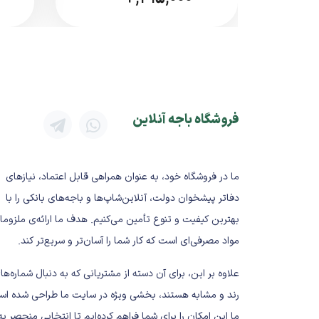
بدون ایجاد سایه یا خطوط ناخواسته
عملکرد پایدار در چاپ‌های متوالی
سازگار با فناوری Canon Laser
مشخصات فنی کلی
برند: Canon
فروشگاه باجه آنلاین
مدل: 737
نوع: تونر لیزری مشکی
تکنولوژی چاپ: لیزری
ما در فروشگاه خود، به عنوان همراهی قابل اعتماد، نیازهای
کارکرد تقریبی: حدود
2400 صفحه
(ب
دفاتر پیشخوان دولت، آنلاین‌شاپ‌ها و باجه‌های بانکی را با
وضعیت عرضه: اورجینال / طرح (بست
بهترین کیفیت و تنوع تأمین می‌کنیم. هدف ما ارائه‌ی ملزوما
کاربرد: چاپ اسناد سیاه‌وسفید
مواد مصرفی‌ای است که کار شما را آسان‌تر و سریع‌تر کند.
پرینترهای سازگار با Canon 737
علاوه بر این، برای آن دسته از مشتریانی که به دنبال شماره‌ها
رند و مشابه هستند، بخشی ویژه در سایت ما طراحی شده اس
Canon i‑SENSYS MF211
ما این امکان را برای شما فراهم کرده‌ایم تا انتخابی منحصر به
Canon i‑SENSYS MF212w