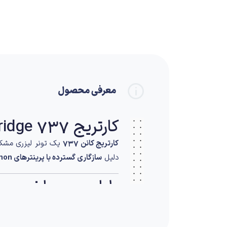
معرفی محصول
کارتریج CANON 737 | Canon Laser Toner Cartridge 737
کارتریج کانن 737
یک تونر لیزری مشکی 
دلیل
سازگاری گسترده با پرینترهای Canon
طراحی و ساخت
کارتریج Canon 737 با استانداردهای کیفی کانن تولید شده و از ساختار دقیق و مواد اولیه باکیفیت بهره می‌برد تا چاپی یکنواخت و بدون نقص ارائه دهد.
ویژگی‌های طراحی: