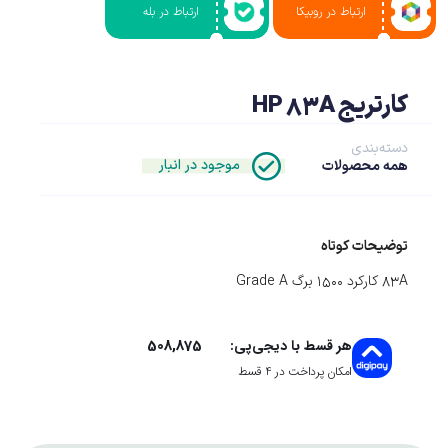
ارتباط در روبیکا
ارتباط در بله
کارتریج HP 83A
دسته‌بندی
موجود در انبار
همه محصولات
توضیحات کوتاه
83A کارکرد 1500 برگ Grade A
508,875
هر قسط با دیجی‌پی:
امکان پرداخت در 4 قسط