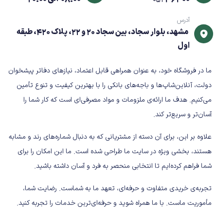
وضعیت:
اورجینال / Grade A / طرح (بسته به موجودی)
آدرس
مزایای کارتریج HP 83A
مشهد، بلوار سجاد، بین سجاد 20 و 22، پلاک 420، طبقه
اول
✔ کیفیت چاپ ثابت و قابل اعتماد
✔ مناسب مصرف اداری و خانگی
ما در فروشگاه خود، به عنوان همراهی قابل اعتماد، نیازهای دفاتر پیشخوان
✔ نصب آسان و سریع
دولت، آنلاین‌شاپ‌ها و باجه‌های بانکی را با بهترین کیفیت و تنوع تأمین
✔ کاهش هزینه چاپ هر صفحه
می‌کنیم. هدف ما ارائه‌ی ملزومات و مواد مصرفی‌ای است که کار شما را
✔ سازگار با چندین مدل پرفروش HP
آسان‌تر و سریع‌تر کند.
کاربردها
علاوه بر این، برای آن دسته از مشتریانی که به دنبال شماره‌های رند و مشابه
مناسب برای:
هستند، بخشی ویژه در سایت ما طراحی شده است. ما این امکان را برای
دفاتر اداری کوچک
شما فراهم کرده‌ایم تا انتخابی منحصر به فرد و آسان داشته باشید.
شرکت‌ها و فروشگاه‌ها
مصارف خانگی
تجربه‌ی خریدی متفاوت و حرفه‌ای، تعهد ما به شماست. رضایت شما،
چاپ فاکتور، گزارش، نامه و اسناد رسمی
مأموریت ماست. با ما همراه شوید و حرفه‌ای‌ترین خدمات را تجربه کنید.