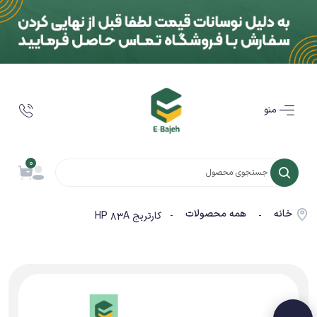
منو
0
خانه
همه محصولات
-
- کارتریج HP 83A