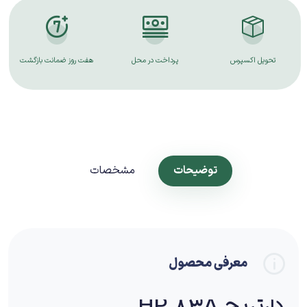
تحویل اکسپرس
پرداخت در محل
هفت روز ضمانت بازگشت
توضیحات
مشخصات
معرفی محصول
کارتریج HP 83A