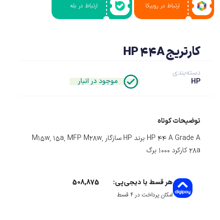
ارتباط در روبیکا
ارتباط در بله
کارتریج HP 44A
دسته‌بندی
موجود در انبار
HP
توضیحات کوتاه
HP 44 A Grade A برند HP سازگار M15w, 15a, MFP M28w,
28a کارکرد 1000 برگ
508,875
هر قسط با دیجی‌پی:
امکان پرداخت در 4 قسط