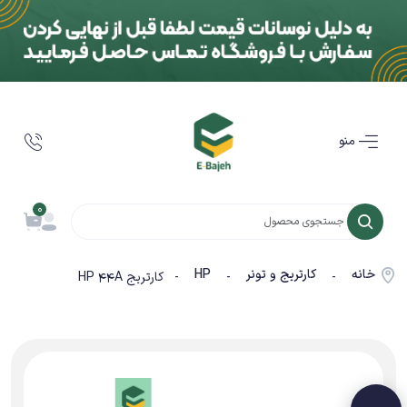
منو
0
خانه
کارتریج و تونر
HP
-
-
- کارتریج HP 44A