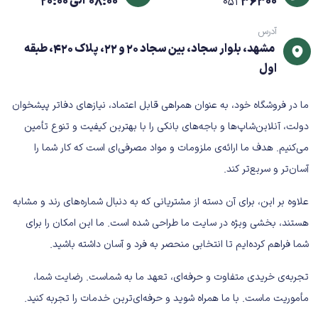
36300
08:00 الی 20:00
051
رنگ چاپ:
مشکی
کارکرد تقریبی:
حدود 3000 صفحه (با پوشش 5٪)
آدرس
وضعیت:
اورجینال / Grade A / طرح (بسته به موجودی
مشهد، بلوار سجاد، بین سجاد 20 و 22، پلاک 420، طبقه
فروشگاه)
اول
مزایای کارتریج HP 44A
ما در فروشگاه خود، به عنوان همراهی قابل اعتماد، نیازهای دفاتر پیشخوان
✔ کیفیت چاپ یکنواخت و حرفه‌ای
دولت، آنلاین‌شاپ‌ها و باجه‌های بانکی را با بهترین کیفیت و تنوع تأمین
✔ مناسب مصرف اداری و سازمانی
می‌کنیم. هدف ما ارائه‌ی ملزومات و مواد مصرفی‌ای است که کار شما را
✔ هزینه چاپ مقرون‌به‌صرفه
آسان‌تر و سریع‌تر کند.
✔ نصب آسان و سریع
علاوه بر این، برای آن دسته از مشتریانی که به دنبال شماره‌های رند و مشابه
✔ سازگاری کامل با پرینترهای سری 1200
هستند، بخشی ویژه در سایت ما طراحی شده است. ما این امکان را برای
کاربردها
شما فراهم کرده‌ایم تا انتخابی منحصر به فرد و آسان داشته باشید.
مناسب برای:
تجربه‌ی خریدی متفاوت و حرفه‌ای، تعهد ما به شماست. رضایت شما،
دفاتر اداری کوچک و متوسط
مأموریت ماست. با ما همراه شوید و حرفه‌ای‌ترین خدمات را تجربه کنید.
سازمان‌ها و شرکت‌ها