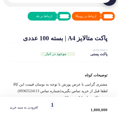
ارتباط در روبیکا
ارتباط در بله
پاکت متالایز A4 | بسته 100 عددی
دسته‌بندی
موجود در انبار
پاکت پستی
توضیحات کوتاه
مشتری گرامی با عرض پوزش با توجه به نوسان قیمت این کالا
لطفا قبل از خرید تماس بگیرید(شماره تماس 09365524113)
نوع متالایز سایز A4 بسته 50 عددی
افزودن به سبد خرید
1,800,000
450,000
هر قسط با دیجی‌پی: