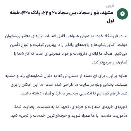
مشخصات فنی کلیدی
آدرس
مشهد، بلوار سجاد، بین سجاد 20 و 22، پلاک 420، طبقه
نوع محصول: کاغذ تحریر
اول
سایز: A4
ابعاد: 210 × 297 میلی‌متر
ما در فروشگاه خود، به عنوان همراهی قابل اعتماد، نیازهای دفاتر پیشخوان
گرماژ:
(معمولاً 70، 75 یا 80 گرم – بسته به مدل)
دولت، آنلاین‌شاپ‌ها و باجه‌های بانکی را با بهترین کیفیت و تنوع تأمین
رنگ: سفید
می‌کنیم. هدف ما ارائه‌ی ملزومات و مواد مصرفی‌ای است که کار شما را
کاربرد: چاپ، کپی و نوشتار
آسان‌تر و سریع‌تر کند.
وضعیت کالا: نو
گرماژ دقیق و تعداد برگ در هر بسته ممکن است بسته به
علاوه بر این، برای آن دسته از مشتریانی که به دنبال شماره‌های رند و مشابه
برند متفاوت باشد.
هستند، بخشی ویژه در سایت ما طراحی شده است. ما این امکان را برای
مزایای کاغذ A4
شما فراهم کرده‌ایم تا انتخابی منحصر به فرد و آسان داشته باشید.
✔ استاندارد جهانی و پرکاربرد
تجربه‌ی خریدی متفاوت و حرفه‌ای، تعهد ما به شماست. رضایت شما،
✔ سازگار با تمام دستگاه‌های چاپ
مأموریت ماست. با ما همراه شوید و حرفه‌ای‌ترین خدمات را تجربه کنید.
✔ کیفیت مناسب برای مصرف روزانه
✔ قیمت اقتصادی و مقرون‌به‌صرفه