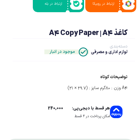
ارتباط در روبیکا
ارتباط در بله
کاغذ A4 Copy Paper | A4
دسته‌بندی
موجود در انبار
لوازم اداری و مصرفی
توضیحات کوتاه
A۴ وزن : 80گرم سایز : (۲۹.۷ × ۲۱)
240,000
هر قسط با دیجی‌پی:
امکان پرداخت در 4 قسط