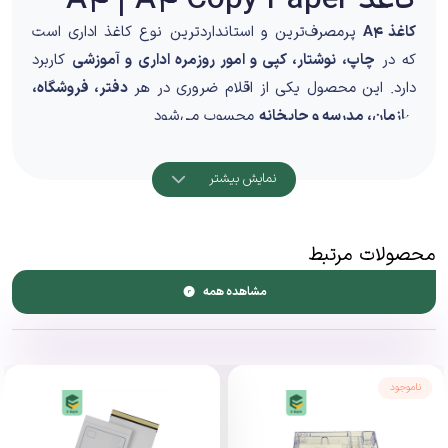
کاغذ A4
پرمصرف‌ترین و استانداردترین نوع کاغذ اداری است
که در
چاپ، نوشتار، کپی و امور روزمره اداری و آموزشی
کاربرد
دارد. این محصول یکی از اقلام ضروری در هر
دفتر، فروشگاه،
سازمان، مدرسه و چاپخانه
محسوب می‌شود.
طراحی و کیفیت ساخت
نمایش بیشتر
کاغذ A4 با ابعاد استاندارد جهانی تولید شده و برای انواع
دستگاه‌های چاپ و کپی کاملاً سازگار است.
محصولات مرتبط
ویژگی‌های کیفی:
برش دقیق و یکنواخت
مشاهده همه
سطح صاف و یکدست
عبور روان از دستگاه چاپ
کاهش گیرکردن کاغذ (Paper Jam)
ناموجود
مناسب چاپ یک‌رو و دو‌رو
کاربرد و موارد استفاده