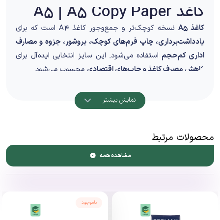
کاغذ A5 | A5 Copy Paper
کاغذ A5
نسخه کوچک‌تر و جمع‌وجور کاغذ A4 است که برای
یادداشت‌برداری، چاپ فرم‌های کوچک، بروشور، جزوه و مصارف
اداری کم‌حجم
استفاده می‌شود. این سایز انتخابی ایده‌آل برای
کاهش مصرف کاغذ و چاپ‌های اقتصادی
محسوب می‌شود.
طراحی و کیفیت ساخت
نمایش بیشتر
کاغذ A5 با برش استاندارد و سطحی یکنواخت تولید شده و
برای چاپ و نوشتار روزمره کاملاً مناسب است.
محصولات مرتبط
ویژگی‌های کیفی:
سطح صاف و بدون پرز
مشاهده همه
برش دقیق و منظم
عبور روان از دستگاه چاپ
کاهش گیرکردن در پرینتر
مناسب چاپ یک‌رو و دو‌رو
ناموجود