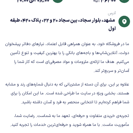
36300
08:00 الی 20:00
051
مشخصات فنی کلیدی
آدرس
مشهد، بلوار سجاد، بین سجاد 20 و 22، پلاک 420، طبقه
نوع محصول: کاغذ تحریر
اول
سایز: A5
ابعاد: 148 × 210 میلی‌متر
ما در فروشگاه خود، به عنوان همراهی قابل اعتماد، نیازهای دفاتر پیشخوان
گرماژ:
(معمولاً 70، 75 یا 80 گرم – بسته به برند)
دولت، آنلاین‌شاپ‌ها و باجه‌های بانکی را با بهترین کیفیت و تنوع تأمین
رنگ: سفید
می‌کنیم. هدف ما ارائه‌ی ملزومات و مواد مصرفی‌ای است که کار شما را
کاربرد: چاپ، کپی و نوشتار
آسان‌تر و سریع‌تر کند.
وضعیت کالا: نو
گرماژ و تعداد برگ در هر بسته بسته به برند تولیدکننده
علاوه بر این، برای آن دسته از مشتریانی که به دنبال شماره‌های رند و مشابه
متفاوت است.
هستند، بخشی ویژه در سایت ما طراحی شده است. ما این امکان را برای
مزایای کاغذ A5
شما فراهم کرده‌ایم تا انتخابی منحصر به فرد و آسان داشته باشید.
✔ ابعاد کوچک و کاربردی
تجربه‌ی خریدی متفاوت و حرفه‌ای، تعهد ما به شماست. رضایت شما،
✔ مصرف اقتصادی‌تر نسبت به A4
مأموریت ماست. با ما همراه شوید و حرفه‌ای‌ترین خدمات را تجربه کنید.
✔ مناسب چاپ‌های غیررسمی