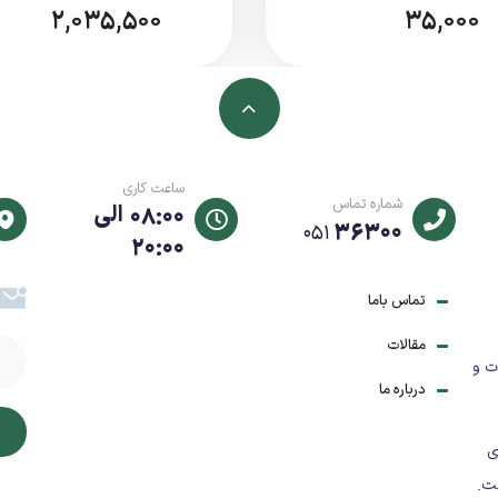
2,035,500
35,000
دی
ساعت کاری
شماره تماس
08:00 الی
36300
051
20:00
تماس باما
مقالات
ت و
وزمره
درباره ما
خاص
ی
ت.