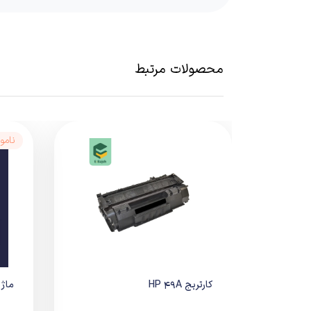
کارتریج TN‑2305 چاپی
شفاف، یکنواخت
ویژگی‌های عملکردی:
مشکی خوانا و یکنواخت
عملکرد پایدار در چاپ‌های متوالی
محصولات مرتبط
عدم نشتی تونر داخل دستگاه
کیفیت ثابت تا آخرین برگ
مناسب مصرف روزانه و اداری سبک
نامو
سازگاری با پرینترها
کارتریج
Brother TN‑2305
سازگار با 
Brother HL‑L2305
Brother HL‑L2340DW
Brother HL‑L2360DN
Brother DCP‑L2520DW
Brother DCP‑L2540DW
کارتریج HP 49A
ماژی
Brother MFC‑L2700DW
Brother MFC‑L2720DW