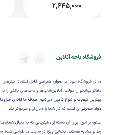
2,645,000
مشخصات فنی کلی
نوع محصول:
کارتریج تونر لیزری
برند:
Brother
مدل:
TN‑2305
رنگ چاپ:
مشکی
فروشگاه باجه آنلاین
کارکرد تقریبی:
حدود 1200 صفحه (با پوشش 5٪)
وضعیت:
اورجینال / Grade A / طرح (بسته به موجودی فروشگاه)
مزایای کارتریج Brother TN‑2305
ما در فروشگاه خود، به عنوان همراهی قابل اعتماد، نیازهای
دفاتر پیشخوان دولت، آنلاین‌شاپ‌ها و باجه‌های بانکی را با
✔ قیمت اقتصادی و مقرون‌به‌صرفه
بهترین کیفیت و تنوع تأمین می‌کنیم. هدف ما ارائه‌ی ملزوما
✔ کیفیت چاپ قابل قبول برای مصارف ر
مواد مصرفی‌ای است که کار شما را آسان‌تر و سریع‌تر کند.
✔ نصب آسان و بدون نیاز به تنظیم 
✔ سازگاری کامل با پرینترهای سری L
علاوه بر این، برای آن دسته از مشتریانی که به دنبال شماره‌ها
✔ دسترسی آسان و پرفروش در بازار
رند و مشابه هستند، بخشی ویژه در سایت ما طراحی شده اس