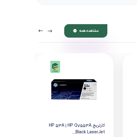
وزمره کاملاً ایده‌آل است.
مشاهده همه
کارتریج HP 53A | HP Q7553A
Black LaserJet...