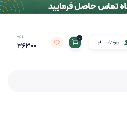
051
0
ورود/ثبت نام
36300