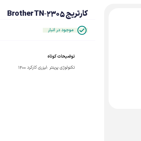
کارتریج Brother TN‑2305
موجود در انبار
توضیحات کوتاه
تکنولوژی پرینتر :لیزری کارکرد 1200